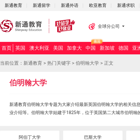
新通教育
新通留学
新通外语
欧亚教育
新通求职
全球分公司
首页
英国
澳大利亚
美国
加拿大
中国
新加坡
德国
亚
当前位置：
新通教育
>
热门关键字
>
伯明翰大学
>
正文
伯明翰大学
新通教育伯明翰大学专题为大家介绍最新英国伯明翰大学的相关信
业介绍等。伯明翰大学始建于1825年，位于英国第二大城市伯明翰
阿伯丁大学
巴斯大学