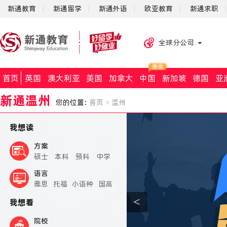
新通教育
新通留学
新通外语
欧亚教育
新通求职
全球分公司
首页
英国
澳大利亚
美国
加拿大
中国
新加坡
德国
亚
新通温州
您的位置：
首页
>
温州
我想读
方案
硕士
本科
预科
中学
语言
雅思
托福
小语种
国高
<
我想看
院校