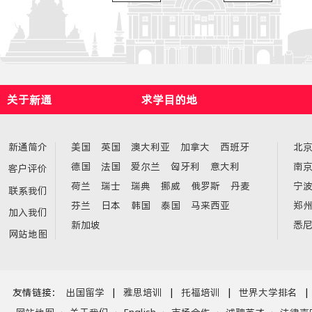
关于新通
求学目的地
新通简介
美国
英国
澳大利亚
加拿大
西班牙
北
德国
法国
爱尔兰
匈牙利
意大利
南
客户评价
荷兰
瑞士
瑞典
挪威
俄罗斯
丹麦
宁
联系我们
芬兰
日本
韩国
泰国
马来西亚
郑
加入我们
新加坡
悉
网站地图
友情链接：
出国留学
|
雅思培训
|
托福培训
|
世界大学排名
|