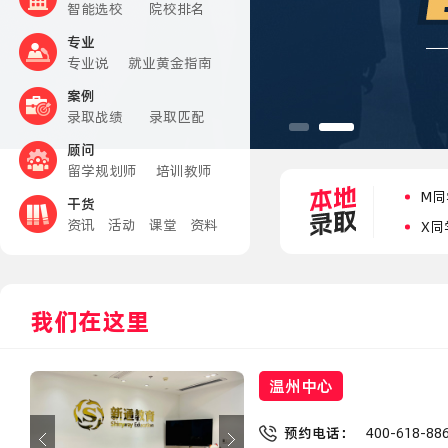
智能选校
院校排名
专业
专业说
就业黄金指南
Z同
案例
Y同
录取战绩
录取匹配
Z同
顾问
留学规划师
培训教师
M同
干货
X同
资讯
活动
课堂
资料
Z同
S同
Z同
我们在这里
C同
L同
温州中心
Z同
Y同
预约电话：
400-618