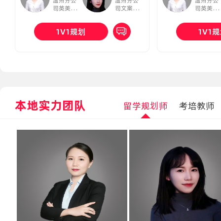
温州分公
温州分公
温州分公
司英美留
司文案顾
司英美留
学顾问
问
学顾问
1V1规划
1V1
本地实力团队
留学规划师
考培教师
金老师
新通留学温州分公司留学部经理
擅长申请：专升本/硕,快捷入学
奖学金申请,留学综合规划
预约咨询