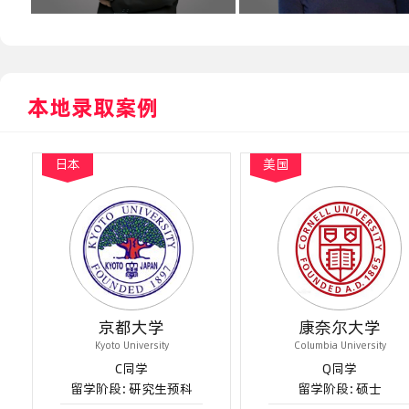
本地录取案例
英国
英国
学
伦敦大学国王学院
利
ty
King's College London
Universit
S同学
C
士
留学阶段：硕士
留学阶