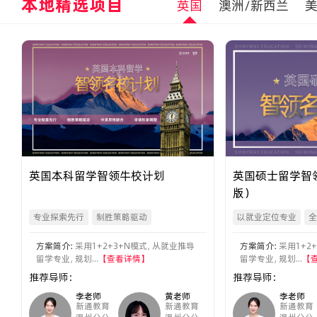
本地精选项目
英国
澳洲/新西兰
英国本科留学智领牛校计划
英国硕士留学智
版）
专业探索先行
制胜策略驱动
以就业定位专业
全
中英思维融合
申请形象精塑
名师赋能优质文书
方案简介：
采用1+2+3+N模式，从就业推导
方案简介：
采用1+2
留学专业，规划...
【查看详情】
留学专业，规划...
【
推荐导师：
推荐导师：
李老师
黄老师
李老师
新通教育
新通教育
新通教育