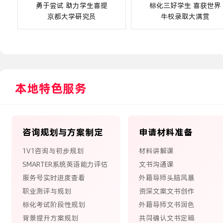
通助力
考研留学双保险双非生获
疫情下重启
取
录多所英国名校
弃美国收
of
本地特色服务
咨询规划与方案制定
申请材料准备
1V1咨询与初步规划
材料讲解课
SMARTER系统英语能力评估
文书沟通课
服务号实时进度查看
外籍导师头脑风暴
职业测评与规划
资深文案文书创作
标化考试阶段性规划
外籍导师文书润色
背景提升方案规划
共同确认文书定稿