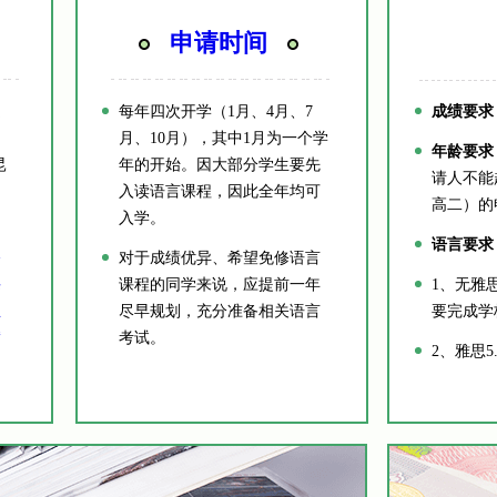
申请时间
受
每年四次开学（1月、4月、7
成绩要求
不
月、10月），其中1月为一个学
年龄要求
昆
年的开始。因大部分学生要先
请人不能
的
入读语言课程，因此全年均可
高二）的
入学。
语言要求
修
对于成绩优异、希望免修语言
课
课程的同学来说，应提前一年
1、无雅思
业
尽早规划，充分准备相关语言
要完成学
满
考试。
2、雅思5