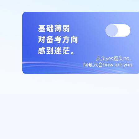
基础薄弱
对备考方向
感到迷茫。
点头yes摇头no，
问候只会how are you