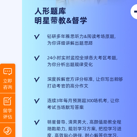
人形题库
明星带教&督学
钻研多年雅思听力&阅读考场原题，
为你详细讲解出题思路
24小时实时监控全球各大考区考题，
为你分析出题规律变化
深度拆解官方评分标准，让你写出能够
立即
打动考官的高分作文
咨询
连续3年每月预测超300场机考，让你
考试当场默写答案
留学
评估
明星督导、清爽男大、高颜值助教全程
陪跑助力，规划学习方案，把控学习进
度，高效贴心陪伴，耐心解答你学习、