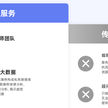
通服务
师团队
临
服
抗风
例大数据
资
真实案例构成私有数据库
取案例背景分析、
顾
量分析，揭示趋势
只
画像
无
提