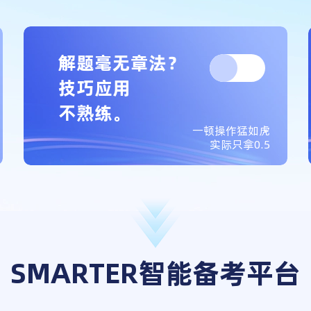
解题毫无章法？
技巧应用
不熟练。
一顿操作猛如虎
实际只拿0.5
SMARTER智能备考平台