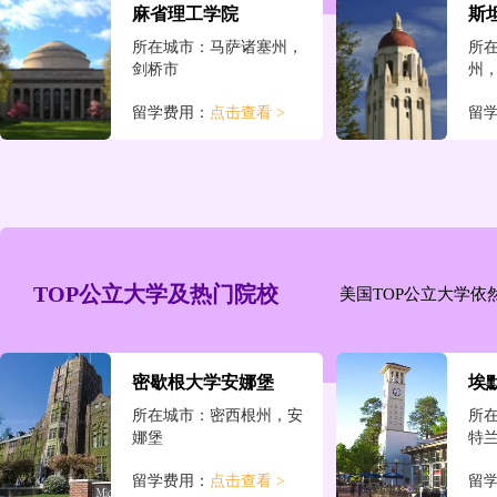
麻省理工学院
斯
所在城市：马萨诸塞州，
所
剑桥市
州
留学费用：
点击查看 >
留
约翰霍普金斯大学
杜
所在城市：马里兰州，巴
所
尔的摩市
州
留学费用：
点击查看 >
留
TOP公立大学及热门院校
美国TOP公立大学
范德堡大学
莱
密歇根大学安娜堡
埃
所在城市：田纳西州，纳
所
什维尔
休
所在城市：密西根州，安
所
娜堡
特
留学费用：
点击查看 >
留
留学费用：
点击查看 >
留