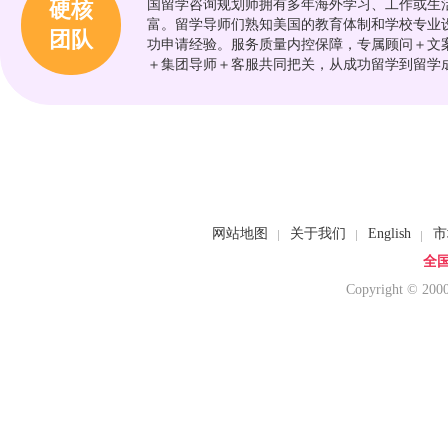
硬核
国留学咨询规划师拥有多年海外学习、工作或生
富。留学导师们熟知美国的教育体制和学校专业
留学费用：
点击查看 >
留
团队
功申请经验。服务质量内控保障，专属顾问＋文
＋集团导师＋客服共同把关，从成功留学到留学
贝茨学院
留学费用：
点击查看 >
网站地图
关于我们
English
市
全国
Copyright © 20