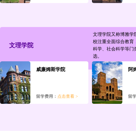
弗吉尼亚大学
佐
所在城市：弗吉尼亚州，
所
夏洛茨维尔
特
文理学院又称博雅学
校注重全面综合教育
留学费用：
点击查看 >
留
文理学院
科学、社会科学等门
选。
伊利诺伊大学香槟分校
南
威廉姆斯学院
阿
所在城市：伊利诺伊
所
州
留学费用：
点击查看 >
留
留学费用：
点击查看 >
留
加州大学圣地亚哥分校
加
韦尔斯利学院
鲍
所在城市：加利福尼亚
所
州，圣地亚哥市
州
留学费用：
点击查看 >
留