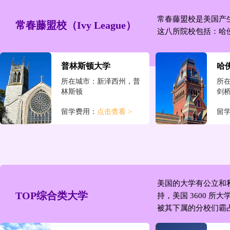
常春藤盟校是美国产
常春藤盟校（Ivy League）
这八所院校包括：哈
普林斯顿大学
哈
所在城市：新泽西州，普
所
林斯顿
剑
留学费用：
点击查看 >
留
宾夕法尼亚大学
达
所在城市：宾夕法尼亚
所
州，费城
州
美国的大学有公立和
留学费用：
点击查看 >
留
TOP综合类大学
持，美国 3600 
被其下属的分校们霸