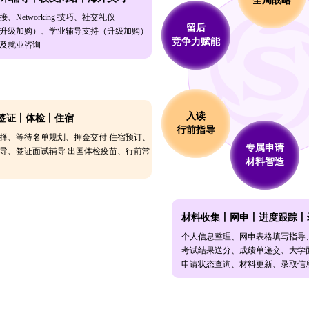
全局战略
、Networking 技巧、社交礼仪
留后
升级加购）、学业辅导支持（升级加购）
竞争力赋能
及就业咨询
入读
签证丨体检丨住宿
行前指导
择、等待名单规划、押金交付 住宿预订、
专属申请
导、签证面试辅导 出国体检疫苗、行前常
材料智造
材料收集丨网申丨进度跟踪丨
个人信息整理、网申表格填写指导
考试结果送分、成绩单递交、大学
申请状态查询、材料更新、录取信