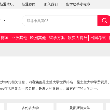
新通求职
新通移民
加入我们
留学助手小程序
校园招聘
司
社会招聘
德国
亚洲其他
欧洲其他
留学方案
软实力提升
出国考试
兰大学的相关信息，内容涵盖昆士兰大学世界排名、昆士兰大学学费费用
.News排名世界五十强名校，是澳大利亚最大、最有声望的大学之一。
多伦多大学
曼彻斯特大学