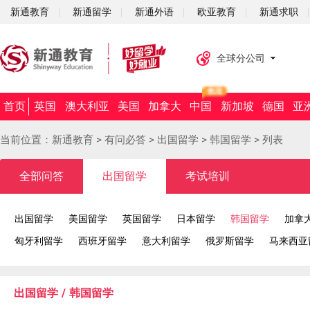
新通教育
新通留学
新通外语
欧亚教育
新通求职
全球分公司
首页
英国
澳大利亚
美国
加拿大
中国
新加坡
德国
亚
当前位置：
新通教育
>
有问必答
>
出国留学
>
韩国留学
>
列表
全部问答
出国留学
考试培训
出国留学
美国留学
英国留学
日本留学
韩国留学
加拿
匈牙利留学
西班牙留学
意大利留学
俄罗斯留学
马来西亚
出国留学
/
韩国留学