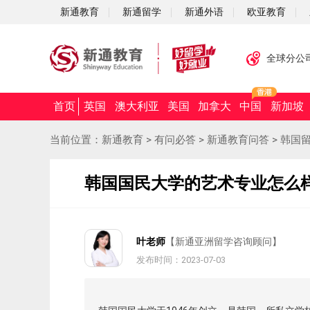
新通教育
新通留学
新通外语
欧亚教育
全球分公
首页
英国
澳大利亚
美国
加拿大
中国
新加坡
当前位置：
新通教育
>
有问必答
>
新通教育问答
>
韩国
韩国国民大学的艺术专业怎么
叶老师
【新通亚洲留学咨询顾问】
发布时间：2023-07-03
摘要