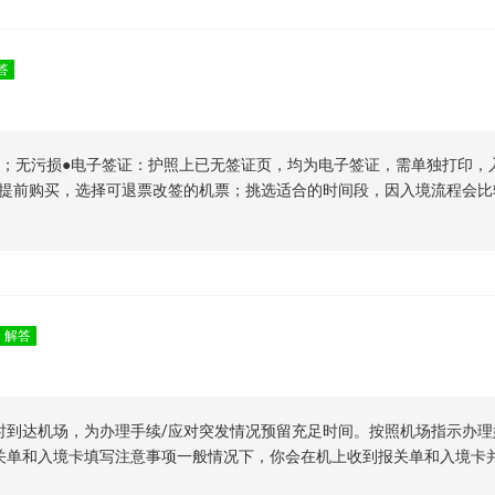
答
期；无污损●电子签证：护照上已无签证页，均为电子签证，需单独打印，
提前购买，选择可退票改签的机票；挑选适合的时间段，因入境流程会比
解答
时到达机场，为办理手续/应对突发情况预留充足时间。按照机场指示办
关单和入境卡填写注意事项一般情况下，你会在机上收到报关单和入境卡