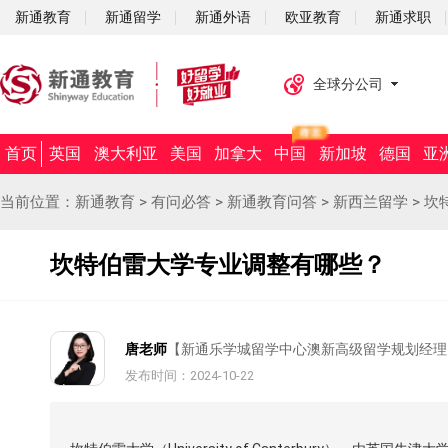
新通教育
新通留学
新通外语
欧亚教育
新通求职
全球分公司
首页
英国
澳大利亚
美国
加拿大
中国
新加坡
德国
亚
当前位置：
新通教育
>
有问必答
>
新通教育问答
>
新西兰留学
>
坎
坎特伯雷大学专业调整有哪些？
唐老师
【新通乐学城留学中心澳新高级留学规划经理
发布时间：2024-10-22
摘要