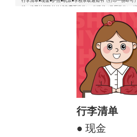
行李清单●现金●护照●机票●学校录取通知书（打印一份即可
特、格罗林根除外的城市需要提供）●公证书（学历学位）●
行李清单
● 现金