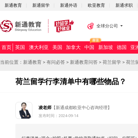
新通教育
新通留学
新通外语
欧亚教育
新通求职
全球分公司
首页
英国
澳大利亚
美国
加拿大
中国
新加坡
德国
亚
当前位置：
新通教育
>
有问必答
>
新通教育问答
>
荷兰留学
>
荷兰
荷兰留学行李清单中有哪些物品？
凌老师
【新通成都欧亚中心咨询经理】
发布时间：2024-09-14
摘要