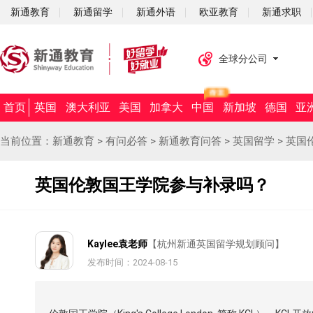
新通教育
新通留学
新通外语
欧亚教育
新通求职
全球分公司
首页
英国
澳大利亚
美国
加拿大
中国
新加坡
德国
亚
当前位置：
新通教育
>
有问必答
>
新通教育问答
>
英国留学
>
英国
英国伦敦国王学院参与补录吗？
Kaylee袁老师
【杭州新通英国留学规划顾问】
发布时间：2024-08-15
摘要