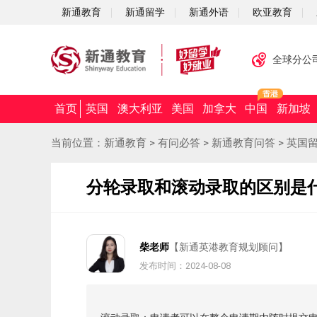
新通教育
新通留学
新通外语
欧亚教育
全球分公
首页
英国
澳大利亚
美国
加拿大
中国
新加坡
当前位置：
新通教育
>
有问必答
>
新通教育问答
>
英国
分轮录取和滚动录取的区别是
柴老师
【新通英港教育规划顾问】
发布时间：2024-08-08
摘要