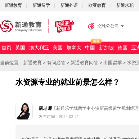
新通教育
新通留学
新通外语
欧亚教育
新通求职
全球分公司
首页
英国
澳大利亚
美国
加拿大
中国
新加坡
德国
亚
当前位置：
新通教育
>
有问必答
>
新通教育问答
>
出国留学
>
水资
水资源专业的就业前景怎么样？
唐老师
【新通乐学城留学中心澳新高级留学规划经理
发布时间：2024-02-21
摘要