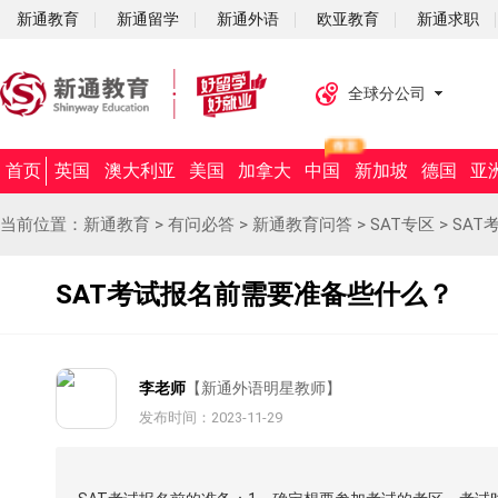
新通教育
新通留学
新通外语
欧亚教育
新通求职
全球分公司
首页
英国
澳大利亚
美国
加拿大
中国
新加坡
德国
亚
当前位置：
新通教育
>
有问必答
>
新通教育问答
>
SAT专区
>
SA
SAT考试报名前需要准备些什么？
李老师
【新通外语明星教师】
发布时间：2023-11-29
摘要