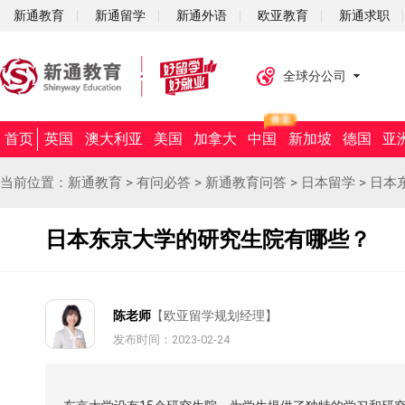
新通教育
新通留学
新通外语
欧亚教育
新通求职
全球分公司
首页
英国
澳大利亚
美国
加拿大
中国
新加坡
德国
亚
当前位置：
新通教育
>
有问必答
>
新通教育问答
>
日本留学
>
日本
日本东京大学的研究生院有哪些？
陈老师
【欧亚留学规划经理】
发布时间：2023-02-24
摘要