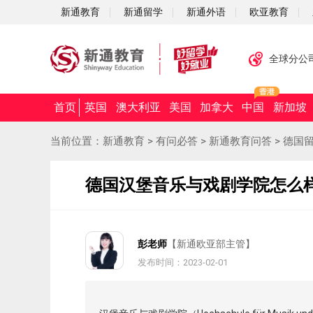
新通教育
新通留学
新通外语
欧亚教育
全球分公
首页
英国
澳大利亚
美国
加拿大
中国
新加坡
当前位置：
新通教育
>
有问必答
>
新通教育问答
>
德国
德国汉堡音乐与戏剧学院怎么
彭老师
【新通欧亚部主管】
发布时间：2023-02-01
摘要