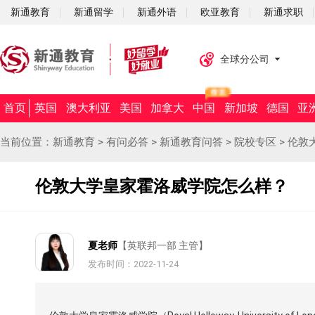
新通教育
新通留学
新通外语
欧亚教育
新通求职
全球分公司
首页
英国
澳大利亚
美国
加拿大
中国
新加坡
德国
亚
当前位置：
新通教育
>
有问必答
>
新通教育问答
>
院校专区
>
伦敦
伦敦大学皇家霍洛威学院怎么样？
夏老师
【英联邦一部 主管】
发布时间：2022-11-24
摘要