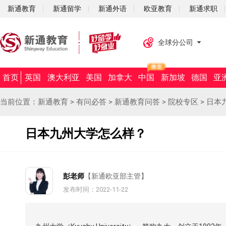
新通教育
新通留学
新通外语
欧亚教育
新通求职
全球分公司
首页
英国
澳大利亚
美国
加拿大
中国
新加坡
德国
亚
当前位置：
新通教育
>
有问必答
>
新通教育问答
>
院校专区
>
日本
日本九州大学怎么样？
彭老师
【新通欧亚部主管】
发布时间：2022-11-22
摘要