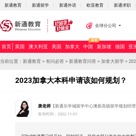
新通教育
新通留学
新通外语
欧亚教育
新通求职
全球分公司
首页
英国
澳大利亚
美国
加拿大
中国
新加坡
德国
亚
当前位置：
新通教育
>
有问必答
>
新通教育问答
>
加拿大留学
>
2
2023加拿大本科申请该如何规划？
唐老师
【新通乐学城留学中心澳新高级留学规划经理
发布时间：2022-11-01
摘要