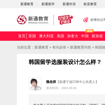
新通教育
新通留学
新通外语
欧亚教育
全球分公
首页
英国
澳大利亚
美国
加拿大
中国
新加坡
当前位置：
新通教育
>
有问必答
>
新通教育问答
>
韩国
韩国留学选服装设计怎么样？
魏老师
【新通宁波COB中心负责人】
发布时间：2022-09-26
摘要