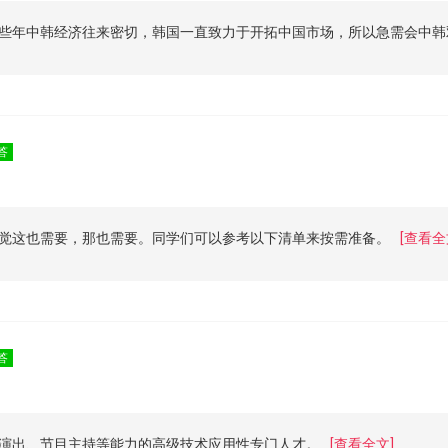
些年中韩经济往来密切，韩国一直致力于开拓中国市场，所以急需会中韩
答
觉这也需要，那也需要。同学们可以参考以下清单来按需准备。
[查看全
答
演出、节目主持等能力的高级技术应用性专门人才。
[查看全文]