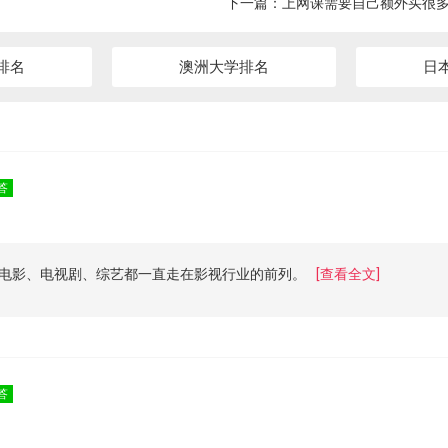
下一篇：
上网课需要自己额外买很
排名
澳洲大学排名
日
答
电影、电视剧、综艺都一直走在影视行业的前列。
[查看全文]
答