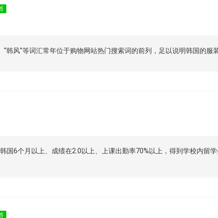
答
”、“韩风”等词汇常年位于购物网站热门搜索词的前列，足以说明韩国的服
入境韩国6个月以上、成绩在2.0以上、上课出勤率70%以上，得到学校内
答