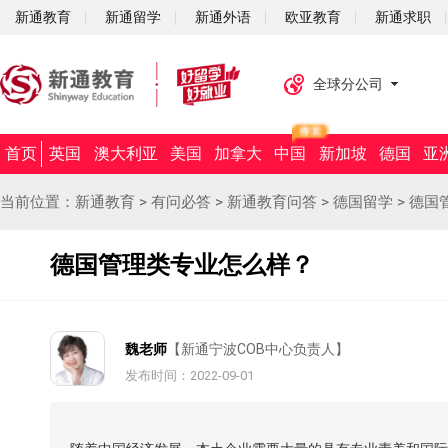
新通教育
新通留学
新通外语
欧亚教育
新通求职
全球分公司
首页
英国
澳大利亚
美国
加拿大
中国
新加坡
德国
亚
当前位置：
新通教育
>
有问必答
>
新通教育问答
>
德国留学
>
德国
德国管理类专业怎么样？
魏老师
【新通宁波COB中心负责人】
发布时间：2022-09-01
摘要