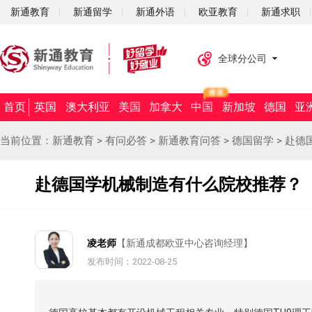
新通教育
新通留学
新通外语
欧亚教育
新通求职
全球分公司
首页
英国
澳大利亚
美国
加拿大
中国
新加坡
德国
亚
当前位置：
新通教育
>
有问必答
>
新通教育问答
>
德国留学
>
赴德
赴德国学机械制造有什么院校推荐？
凌老师
【新通成都欧亚中心咨询经理】
发布时间：2022-08-25
摘要