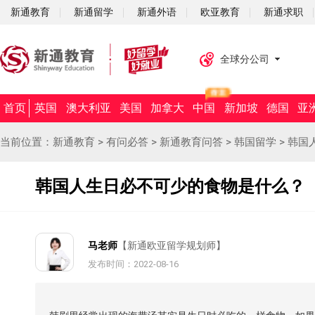
新通教育
新通留学
新通外语
欧亚教育
新通求职
全球分公司
首页
英国
澳大利亚
美国
加拿大
中国
新加坡
德国
亚
当前位置：
新通教育
>
有问必答
>
新通教育问答
>
韩国留学
>
韩国
韩国人生日必不可少的食物是什么？
马老师
【新通欧亚留学规划师】
发布时间：2022-08-16
摘要