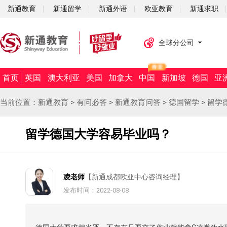
新通教育
新通留学
新通外语
欧亚教育
新通求职
全球分公司
首页
英国
澳大利亚
美国
加拿大
中国
新加坡
德国
亚
当前位置：
新通教育
>
有问必答
>
新通教育问答
>
德国留学
>
留学
留学德国大学容易毕业吗？
凌老师
【新通成都欧亚中心咨询经理】
发布时间：2022-08-08
摘要