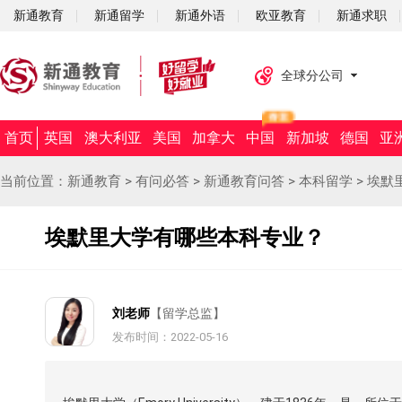
新通教育
新通留学
新通外语
欧亚教育
新通求职
全球分公司
首页
英国
澳大利亚
美国
加拿大
中国
新加坡
德国
亚
当前位置：
新通教育
>
有问必答
>
新通教育问答
>
本科留学
>
埃默
埃默里大学有哪些本科专业？
刘老师
【留学总监】
发布时间：2022-05-16
摘要