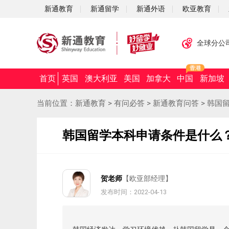
新通教育
新通留学
新通外语
欧亚教育
全球分公
首页
英国
澳大利亚
美国
加拿大
中国
新加坡
当前位置：
新通教育
>
有问必答
>
新通教育问答
>
韩国
韩国留学本科申请条件是什么
贺老师
【欧亚部经理】
发布时间：2022-04-13
摘要