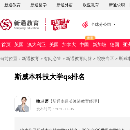
新通教育
新通留学
新通外语
欧亚教育
新通求职
全球分公司
首页
英国
澳大利亚
美国
加拿大
中国
新加坡
德国
亚
当前位置：
新通教育
>
有问必答
>
新通教育问答
>
院校专区
>
斯威
斯威本科技大学qs排名
喻老师
【新通南昌英澳港教育经理】
发布时间：2020-11-06
摘要