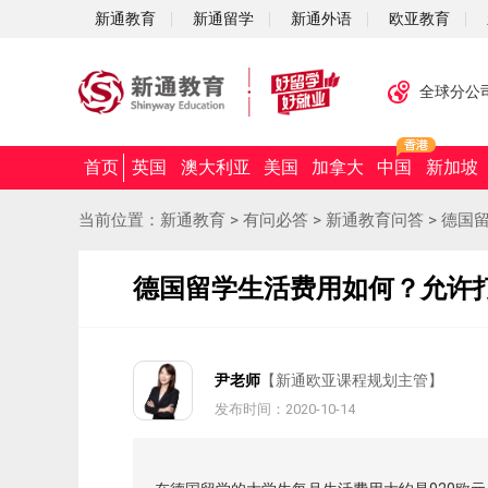
新通教育
新通留学
新通外语
欧亚教育
全球分公
首页
英国
澳大利亚
美国
加拿大
中国
新加坡
当前位置：
新通教育
>
有问必答
>
新通教育问答
>
德国
德国留学生活费用如何？允许
尹老师
【新通欧亚课程规划主管】
发布时间：2020-10-14
摘要