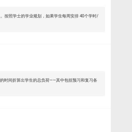
分。按照学士的学业规划，如果学生每周安排 40个学时/
需的时间折算出学生的总负荷——其中包括预习和复习各