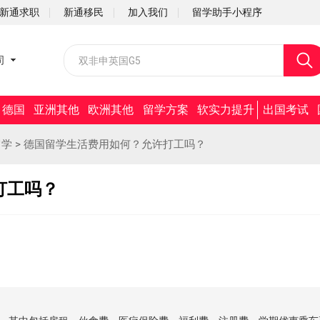
新通求职
新通移民
加入我们
留学助手小程序
校园招聘
司
社会招聘
德国
亚洲其他
欧洲其他
留学方案
软实力提升
出国考试
留学
>
德国留学生活费用如何？允许打工吗？
打工吗？