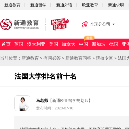
新通教育
新通留学
新通外语
欧亚教育
新通求职
全球分公司
首页
英国
澳大利亚
美国
加拿大
中国
新加坡
德国
亚
当前位置：
新通教育
>
有问必答
>
新通教育问答
>
院校专区
>
法国
法国大学排名前十名
马老师
【新通欧亚留学规划师】
发布时间：2020-07-10
摘要