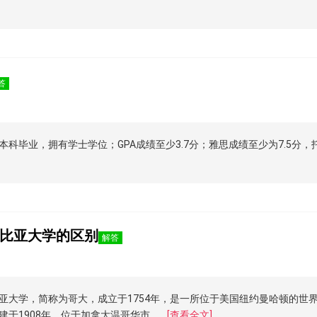
答
毕业，拥有学士学位；GPA成绩至少3.7分；雅思成绩至少为7.5分，托福
比亚大学的区别
解答
亚大学，简称为哥大，成立于1754年，是一所位于美国纽约曼哈顿的世
于1908年，位于加拿大温哥华市。
[查看全文]