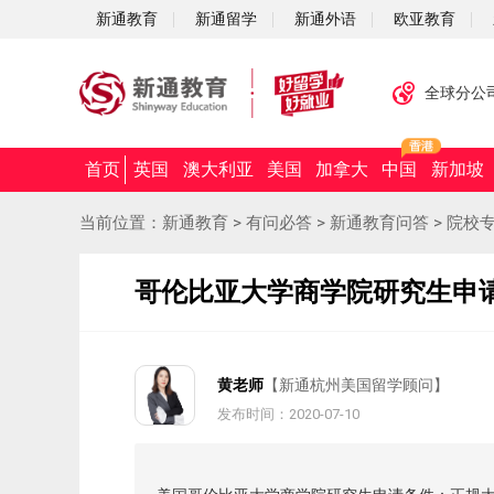
新通教育
新通留学
新通外语
欧亚教育
全球分公
首页
英国
澳大利亚
美国
加拿大
中国
新加坡
当前位置：
新通教育
>
有问必答
>
新通教育问答
>
院校
哥伦比亚大学商学院研究生申
黄老师
【新通杭州美国留学顾问】
发布时间：2020-07-10
摘要