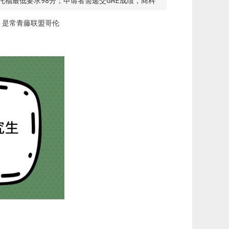
托福最低要求98分；申请者需递交GRE成绩，商科
，是常青藤联盟哥伦