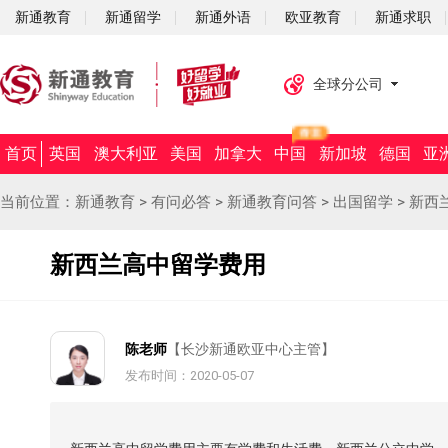
新通教育
新通留学
新通外语
欧亚教育
新通求职
全球分公司
首页
英国
澳大利亚
美国
加拿大
中国
新加坡
德国
亚
当前位置：
新通教育
>
有问必答
>
新通教育问答
>
出国留学
>
新西
新西兰高中留学费用
陈老师
【长沙新通欧亚中心主管】
发布时间：2020-05-07
摘要