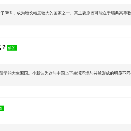
升了35%，成为增长幅度较大的国家之一。其主要原因可能在于瑞典高等
化？
解答
留学的大生源国。小新认为这与中国当下生活环境与芬兰形成的明显不同
答