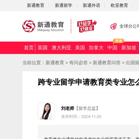
新通教育
新通留学
新通外语
欧亚教育
全球分公
首页
英国
澳大利亚
美国
加拿大
中国
新加坡
当前位置：
新通教育
>
有问必答
>
新通教育问答
>
出国
跨专业留学申请教育类专业怎
刘老师
【留学总监】
发布时间：2024-11-26
摘要