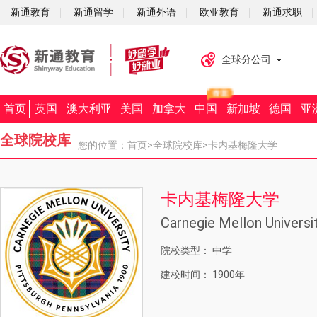
新通教育
新通留学
新通外语
欧亚教育
新通求职
全球分公司
首页
英国
澳大利亚
美国
加拿大
中国
新加坡
德国
亚
全球院校库
您的位置：
首页
>
全球院校库
>卡内基梅隆大学
卡内基梅隆大学
Carnegie Mellon Universi
院校类型：
中学
建校时间：
1900年