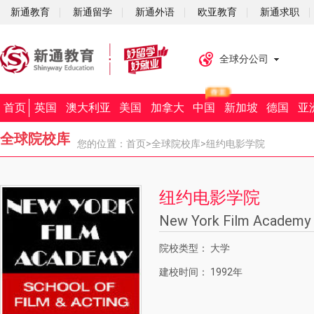
新通教育
新通留学
新通外语
欧亚教育
新通求职
全球分公司
首页
英国
澳大利亚
美国
加拿大
中国
新加坡
德国
亚
全球院校库
您的位置：
首页
>
全球院校库
>纽约电影学院
纽约电影学院
New York Film Academy
院校类型：
大学
建校时间：
1992年