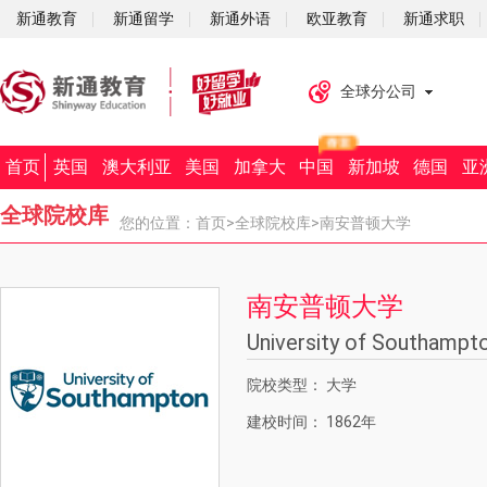
新通教育
新通留学
新通外语
欧亚教育
新通求职
全球分公司
首页
英国
澳大利亚
美国
加拿大
中国
新加坡
德国
亚
全球院校库
您的位置：
首页
>
全球院校库
>南安普顿大学
南安普顿大学
University of Southampt
院校类型：
大学
建校时间：
1862年