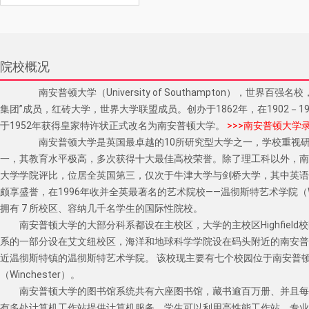
院校概况
　　南安普顿大学（University of Southampton），世
集团”成员，红砖大学，世界大学联盟成员。创办于1862年，在1902－
于1952年获得皇家特许状正式改名为南安普顿大学。 
>>>南安普顿大学
　　南安普顿大学是英国最卓越的10所研究型大学之一，学校重视
一，其教育水平极高，多次获得十大最佳高校荣誉。除了理工科以外，南安普
大学学院评比，位居全英国第三，仅次于牛津大学与剑桥大学，其中英语
颇享盛誉，在1996年收并全英最著名的艺术院校——温彻斯特艺术学院（Winche
拥有 7 所校区、容纳几千名学生的国际性院校。　　　
南安普顿大学的大部分科系都设在主校区，大学的主校区Highfiel
系的一部分设在艾文纽校区，海洋和地球科学学院设在码头附近的南安普
近温彻斯特镇的温彻斯特艺术学院。 该校现主要有七个校园位于南安普顿市（
（Winchester）。　　
南安普顿大学的图书馆系统共有六座图书馆，藏书逾百万册、并且每年
有多处计算机工作站提供计算机服务。学生可以利用高性能工作站、专业