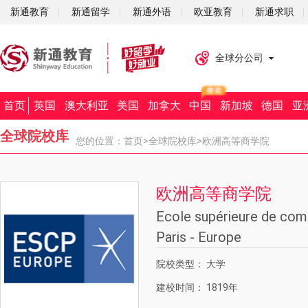
新通教育
新通留学
新通外语
欧亚教育
新通求职
全球分公司
首页
英国
澳大利亚
美国
加拿大
中国
新加坡
德国
亚
全球院校库
您的位置：
首页
>
全球院校库
>欧洲高等商学院
欧洲高等商学院
Ecole supérieure de co
Paris - Europe
院校类型：
大学
建校时间：
1819年