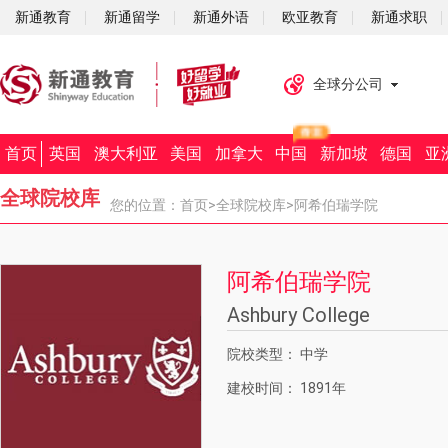
新通教育
新通留学
新通外语
欧亚教育
新通求职
全球分公司
首页
英国
澳大利亚
美国
加拿大
中国
新加坡
德国
亚
全球院校库
您的位置：
首页
>
全球院校库
>阿希伯瑞学院
阿希伯瑞学院
Ashbury College
院校类型：
中学
建校时间：
1891年