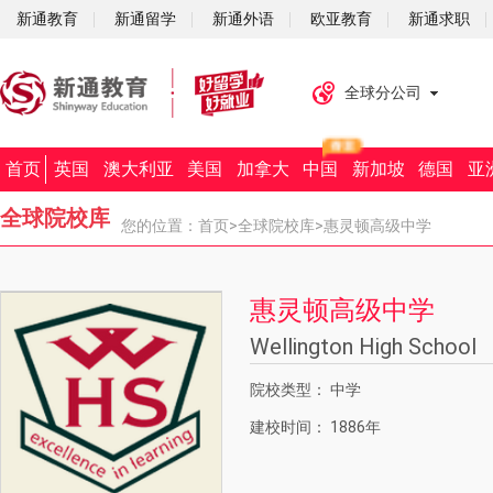
新通教育
新通留学
新通外语
欧亚教育
新通求职
全球分公司
首页
英国
澳大利亚
美国
加拿大
中国
新加坡
德国
亚
全球院校库
您的位置：
首页
>
全球院校库
>惠灵顿高级中学
惠灵顿高级中学
Wellington High School
院校类型：
中学
建校时间：
1886年