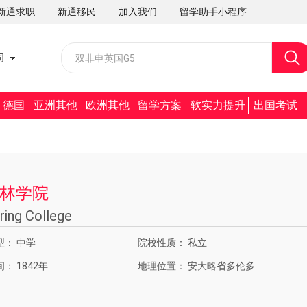
新通求职
新通移民
加入我们
留学助手小程序
校园招聘
司
社会招聘
德国
亚洲其他
欧洲其他
留学方案
软实力提升
出国考试
林学院
ring College
型：
中学
院校性质：
私立
间：
1842年
地理位置：
安大略省多伦多