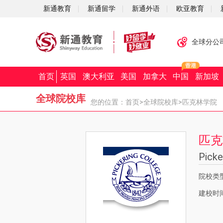
新通教育
新通留学
新通外语
欧亚教育
全球分公
首页
英国
澳大利亚
美国
加拿大
中国
新加坡
全球院校库
您的位置：
首页
>
全球院校库
>匹克林学院
匹克
Picke
院校类
建校时