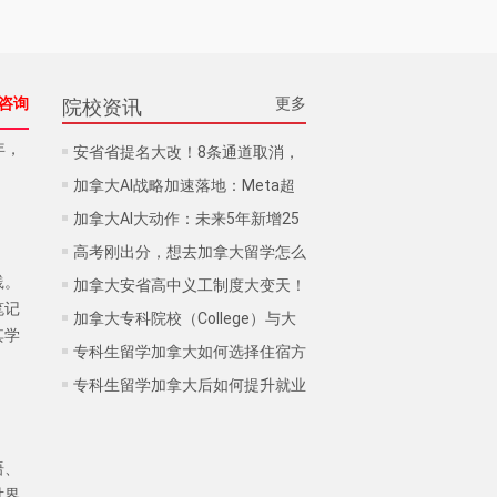
咨询
更多
院校资讯
年，
安省省提名大改！8条通道取消，
留学生该如何提前布局？
加拿大AI战略加速落地：Meta超
130亿加元布局阿尔伯塔
加拿大AI大动作：未来5年新增25
万岗位，留学生如何选专业？
高考刚出分，想去加拿大留学怎么
践。
申请？
加拿大安省高中义工制度大变天！
笔记
40小时不再只是终点，官方新
加拿大专科院校（College）与大
其学
增“金银铜牌”认证！
学（University）有何区别？
专科生留学加拿大如何选择住宿方
式？
专科生留学加拿大后如何提升就业
竞争力？
语、
世界