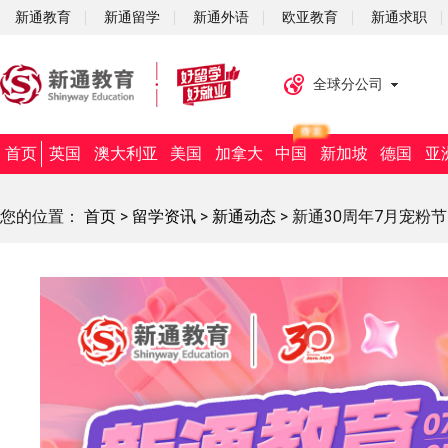
新通教育
新通留学
新通外语
欧亚教育
新通求职
全球分公司
首页
英国
澳大利亚
美国
加拿大
中国
新加坡
德国
亚
您的位置：
首页
>
留学资讯
>
新通动态
>
新通30周年7月宠粉