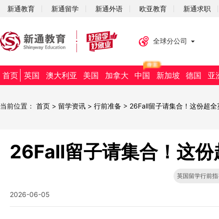
新通教育
新通留学
新通外语
欧亚教育
新通求职
全球分公司
首页
英国
澳大利亚
美国
加拿大
中国
新加坡
德国
亚
当前位置：
首页
>
留学资讯
>
行前准备
>
26Fall留子请集合！这份超
26Fall留子请集合！
英国留学行前指
2026-06-05