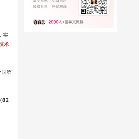
，实
技术
全国第
82