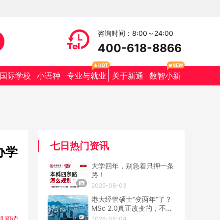
咨询时间：8:00～24:00
400-618-8866
国际学校
小语种
专业与就业
关于新通
数智小新
七日热门资讯
办学
大学四年，别急着只押一条
路！
2026-08-03
港大经管硕士“变两年”了？
MSc 2.0真正改变的，不只
是学制
机阅读
2026-08-04