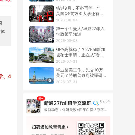
错过9月，不必再等一年：
英国QS前200大学还有春
季硕士！
2026-08-04
国
蹲一个！曼大/华威27年入
标体
学政策早知道
2026-08-03
GPA高就稳了？27Fall新加
坡硕士申请，正在从“看
分”转向“看整套证据”
2026-07-31
毕业留美工作，先交10万
美元？特朗普政府被曝研究
学、4
OPT新收费
2026-07-31
02:54
最新动态：保研失败=四年白费？别等到失败才找退路！