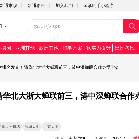
新通求职
新通移民
加入我们
留学助手小程序
校园招聘
司
社会招聘
德国
亚洲其他
欧洲其他
留学方案
软实力提升
出国考试
大学排名发布！清华北大浙大蝉联前三，港中深蝉联合作办学Top 1！
！清华北大浙大蝉联前三，港中深蝉联合作
科中国大学排名
清华大学
北京大学
作者：
新新学姐
阅读量
：70350
手