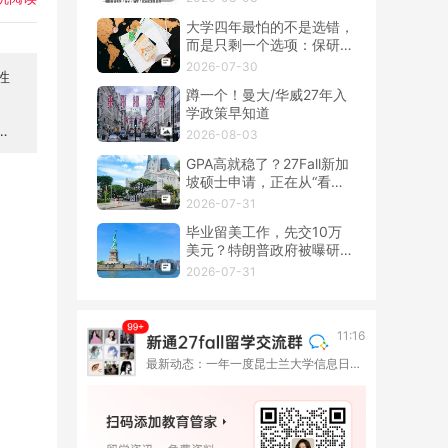
大学四年最怕的不是选错，
而是只剩一个选项：保研、
留学、就业该怎么提前布
2026-07-30
局？
蹲一个！曼大/华威27年入
学政策早知道
2026-08-03
GPA高就稳了？27Fall新加
坡硕士申请，正在从“看
分”转向“看整套证据”
2026-07-31
毕业留美工作，先交10万
美元？特朗普政府被曝研究
OPT新收费
2026-07-31
11:16
最新动态：一年一度昆士兰大学信息日来啦！9月与你相约六座城市
。