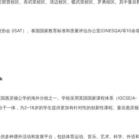
素万那普校区、吞武里校区、清迈校区、暖武里校区、罗勇校区。其中曼谷
协会 (ISAT）、泰国国家教育标准和质量评估办公室(ONESQA)等10余
ok
国惠灵顿公学的海外分校之一。学校采用英国国家课程体系（IGCSE/A-
融合于一体，为2~18岁的学生提供更加有针对性的创新性课程。曼谷惠灵
提供多种课外活动和发展平台，包括体育运动、音乐、艺术、科学、外语