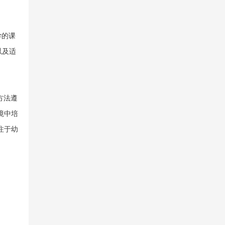
小学的课
以及适
方法遵
境中培
注于幼