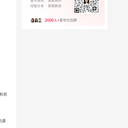
育和管
的课