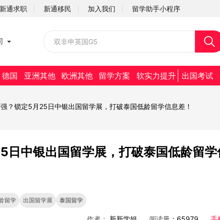
新通求职
新通移民
加入我们
留学助手小程序
校园招聘
司
社会招聘
德国
亚洲其他
欧洲其他
留学方案
软实力提升
出国考试
强？锁定5月25日中银出国留学展，打破泰国低龄留学信息差！
25日中银出国留学展，打破泰国低龄留学
龄留学
出国留学展
泰国留学
作者：
新新学姐
阅读量
：65979
手