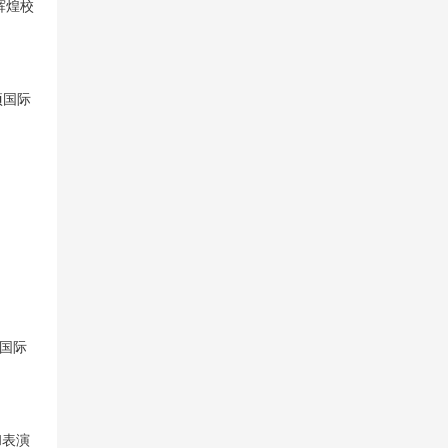
辉煌校
项国际
顿国际
和表演