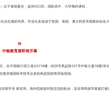
Bangkok）位于泰国曼谷，提供IGCSE、国际高中、大学预科课程。
学生信念感的培养。毕业生多就读于英国、美国、澳大利亚等国家的知名
Ⅲ
中银教育展即将开幕
5日，在中国银行浙江省分行16楼（杭州市凤起路321号中银大厦16楼)举
曼谷惠灵顿国际学校等众多机构及院校将亲临现场。
提供留学专 家咨询、海外院校面对面交流的机会，旨在帮助留学家庭打破