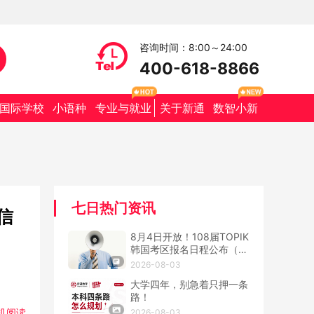
咨询时间：8:00～24:00
400-618-8866
国际学校
小语种
专业与就业
关于新通
数智小新
七日热门资讯
信
8月4日开放！108届TOPIK
韩国考区报名日程公布（附
抢位攻略）
2026-08-03
大学四年，别急着只押一条
路！
机阅读
2026-08-03