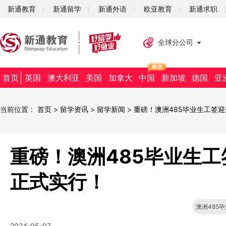
新通教育
新通留学
新通外语
欧亚教育
新通求职
全球分公司
首页
英国
澳大利亚
美国
加拿大
中国
新加坡
德国
亚
当前位置：
首页
>
留学资讯
>
留学新闻
>
重磅！澳洲485毕业生工签迎
重磅！澳洲485毕业生工
正式实行！
澳洲485
2024-05-07