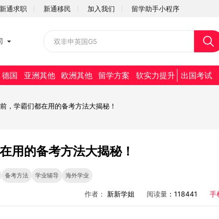
新通求职
新通移民
加入我们
留学助手小程序
校园招聘
司
社会招聘
德国
亚洲其他
欧洲其他
留学方案
软实力提升
出国考试
末考试前，学霸们都在用的备考方法大揭秘！
们都在用的备考方法大揭秘！
备考方法
学业辅导
海外学业
作者：
新新学姐
阅读量
：118441
手