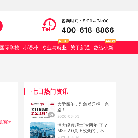
咨询时间：8:00～24:00
400-618-8866
国际学校
小语种
专业与就业
关于新通
数智小新
七日热门资讯
大学四年，别急着只押一条
路！
2026-08-03
机阅读
港大经管硕士“变两年”了？
MSc 2.0真正改变的，不只
是学制
2026-08-04