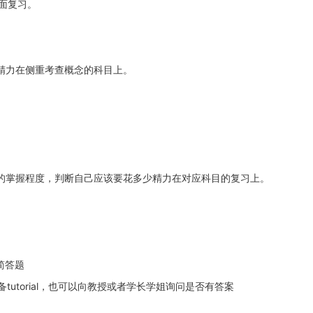
全面复习。
精力在侧重考查概念的科目上。
。
的掌握程度，判断自己应该要花多少精力在对应科目的复习上。
简答题
备tutorial，也可以向教授或者学长学姐询问是否有答案