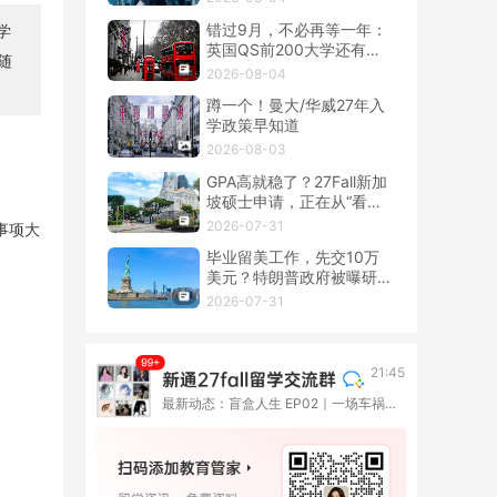
错过9月，不必再等一年：
英国QS前200大学还有春
季硕士！
2026-08-04
蹲一个！曼大/华威27年入
学政策早知道
2026-08-03
GPA高就稳了？27Fall新加
坡硕士申请，正在从“看
分”转向“看整套证据”
2026-07-31
事项大
毕业留美工作，先交10万
美元？特朗普政府被曝研究
OPT新收费
2026-07-31
21:45
最新动态：盲盒人生 EP02｜一场车祸撞断了高考路，她却在伦敦重新长出一种人生