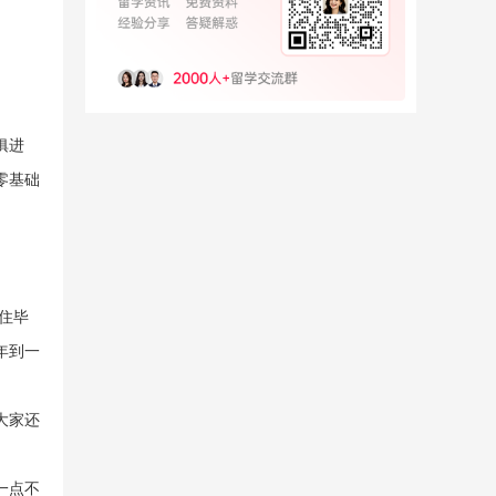
俱进
零基础
住毕
年到一
大家还
一点不