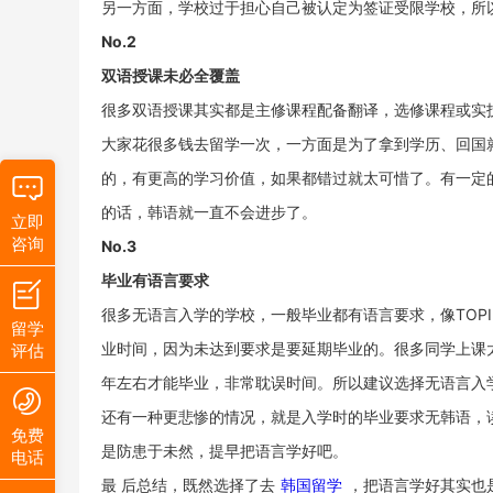
另一方面，学校过于担心自己被认定为签证受限学校，所
No.2
双语授课未必全覆盖
很多双语授课其实都是主修课程配备翻译，选修课程或实
大家花很多钱去留学一次，一方面是为了拿到学历、回国
的，有更高的学习价值，如果都错过就太可惜了。有一定
的话，韩语就一直不会进步了。
立即
咨询
No.3
毕业有语言要求
很多无语言入学的学校，一般毕业都有语言要求，像TOP
留学
业时间，因为未达到要求是要延期毕业的。很多同学上课
评估
年左右才能毕业，非常耽误时间。所以建议选择无语言入
还有一种更悲惨的情况，就是入学时的毕业要求无韩语，
免费
是防患于未然，提早把语言学好吧。
电话
最 后总结，既然选择了去
韩国留学
，把语言学好其实也