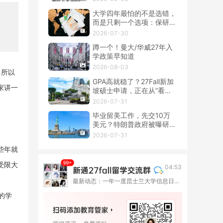
大学四年最怕的不是选错，
而是只剩一个选项：保研、
留学、就业该怎么提前布
2026-07-30
局？
蹲一个！曼大/华威27年入
学政策早知道
2026-08-03
，所以
GPA高就稳了？27Fall新加
家讲一
坡硕士申请，正在从“看
分”转向“看整套证据”
2026-07-31
毕业留美工作，先交10万
美元？特朗普政府被曝研究
OPT新收费
2026-07-31
些年就
受限大
04:53
最新动态：一年一度昆士兰大学信息日来啦！9月与你相约六座城市
的学