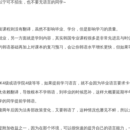
以宁可不招生，也不要无语言的同学~
技课程则没有翻译，虽然不影响毕业、学分，但是影响学习的质量。
就业，另一方面就是学到内容，其实韩国专业课程很多是非常先进且与时
的韩语基础再加上对课本的复习预习，会让你韩语水平增长更快，但如果
IK4级或语学院4级等等，如果提前学习语言，就不会因为毕业语言要求卡
太依赖翻译，导致根本不学韩语，到毕业的时候恶补，这样大概要延期半
学的同学提前学韩语。
读两年后因为法务部政策变化，又要韩语了，这种情况也屡见不鲜，所以
是附加收益之一，因为在那个环境，可以很快速的提升自己的语言能力，