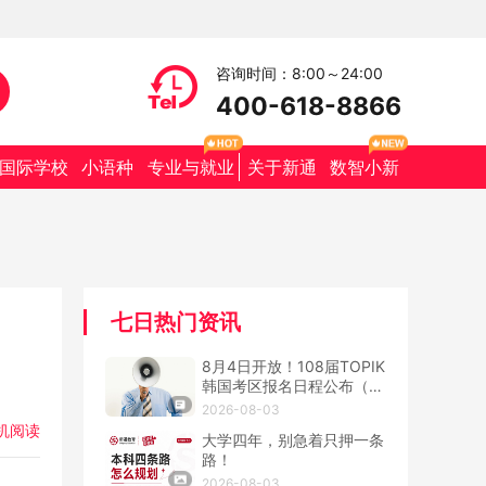
咨询时间：8:00～24:00
400-618-8866
国际学校
小语种
专业与就业
关于新通
数智小新
七日热门资讯
8月4日开放！108届TOPIK
韩国考区报名日程公布（附
抢位攻略）
2026-08-03
机阅读
大学四年，别急着只押一条
路！
2026-08-03