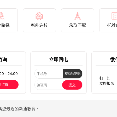
学路径
智能选校
录取匹配
托雅
咨询
立即回电
微
0～24:00
获取验证码
扫一扫
立即报名
即咨询
提交
离您最近的新通教育：