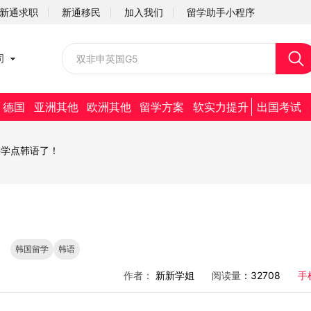
新通求职
新通移民
加入我们
留学助手小程序
校园招聘
司
社会招聘
德国
亚洲其他
欧洲其他
留学方案
软实力提升
出国考试
要学点韩语了！
韩国留学
韩语
作者：
新新学姐
阅读量
：32708
手