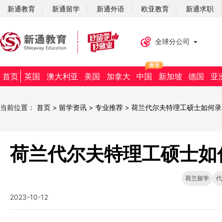
新通教育
新通留学
新通外语
欧亚教育
新通求职
全球分公司
首页
英国
澳大利亚
美国
加拿大
中国
新加坡
德国
亚
当前位置：
首页
>
留学资讯
>
专业推荐
>
荷兰代尔夫特理工硕士如何录
荷兰代尔夫特理工硕士如
荷兰留学
代
2023-10-12