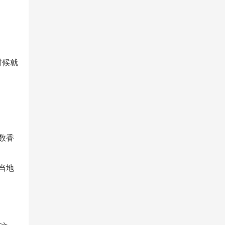
时候就
数香
当地