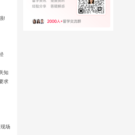
强!
经
关知
要求
校现场