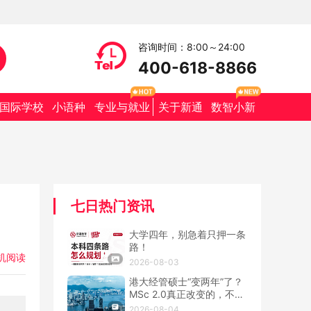
咨询时间：8:00～24:00
400-618-8866
国际学校
小语种
专业与就业
关于新通
数智小新
七日热门资讯
大学四年，别急着只押一条
路！
机阅读
2026-08-03
港大经管硕士“变两年”了？
MSc 2.0真正改变的，不只
是学制
2026-08-04