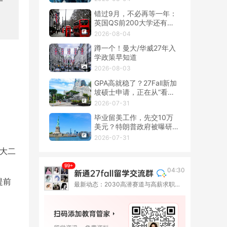
一
错过9月，不必再等一年：
英国QS前200大学还有春
季硕士！
2026-08-04
蹲一个！曼大/华威27年入
学政策早知道
2026-08-03
GPA高就稳了？27Fall新加
坡硕士申请，正在从“看
分”转向“看整套证据”
2026-07-31
毕业留美工作，先交10万
美元？特朗普政府被曝研究
OPT新收费
2026-07-31
在大二
04:30
提前
最新动态：2030高潜赛道与高薪求职图鉴 | 数据分析专业