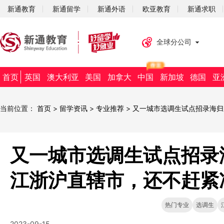
新通教育
新通留学
新通外语
欧亚教育
新通求职
全球分公司
首页
英国
澳大利亚
美国
加拿大
中国
新加坡
德国
亚
当前位置：
首页
>
留学资讯
>
专业推荐
>
又一城市选调生试点招录海归
又一城市选调生试点招录
江浙沪直辖市，还不赶紧
热门专业
选调生
2023-09-15